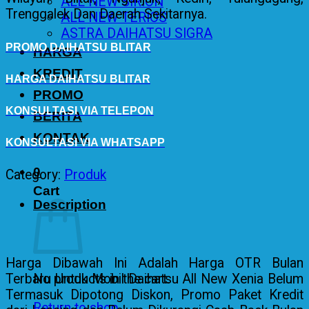
ALL NEW SIRION
Trenggalek Dan Daerah Sekitarnya.
ALL NEW TERIOS
ASTRA DAIHATSU SIGRA
PROMO DAIHATSU BLITAR
HARGA
KREDIT
HARGA DAIHATSU BLITAR
PROMO
KONSULTASI VIA TELEPON
BERITA
KONTAK
KONSULTASI VIA WHATSAPP
0
Category:
Produk
Cart
Description
Harga Dibawah Ini Adalah Harga OTR Bulan
Terbaru Untuk Mobil Daihatsu All New Xenia Belum
No products in the cart.
Termasuk Dipotong Diskon, Promo Paket Kredit
Return to shop