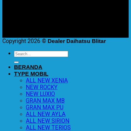
Copyright 2026 ©
Dealer Daihatsu Blitar
Search
for:
BERANDA
TYPE MOBIL
ALL NEW XENIA
NEW ROCKY
NEW LUXIO
GRAN MAX MB
GRAN MAX PU
ALL NEW AYLA
ALL NEW SIRION
ALL NEW TERIOS