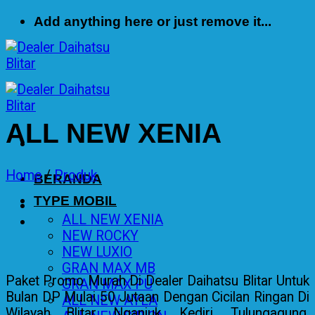
Skip
Add anything here or just remove it...
to
content
ALL NEW XENIA
Home
/
Produk
BERANDA
TYPE MOBIL
ALL NEW XENIA
NEW ROCKY
NEW LUXIO
GRAN MAX MB
Paket Promo Murah Di Dealer Daihatsu Blitar Untuk
GRAN MAX PU
Bulan
DP Mulai 50 Jutaan Dengan Cicilan Ringan Di
ALL NEW AYLA
Wilayah Blitar, Nganjuk, Kediri, Tulungagung,