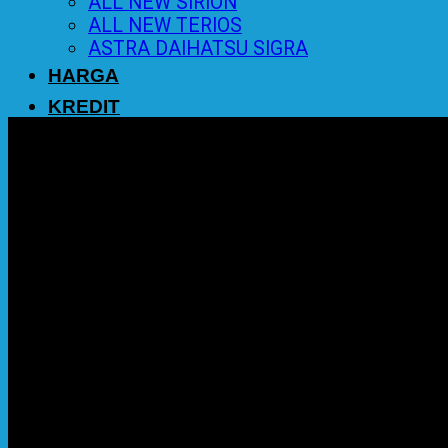
ALL NEW SIRION
ALL NEW TERIOS
ASTRA DAIHATSU SIGRA
HARGA
KREDIT
PROMO
BERITA
KONTAK
0
Cart
No products in the cart.
Return to shop