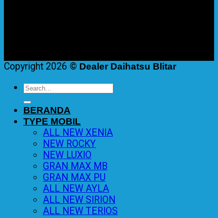
Copyright 2026 ©
Dealer Daihatsu Blitar
Search
for:
BERANDA
TYPE MOBIL
ALL NEW XENIA
NEW ROCKY
NEW LUXIO
GRAN MAX MB
GRAN MAX PU
ALL NEW AYLA
ALL NEW SIRION
ALL NEW TERIOS