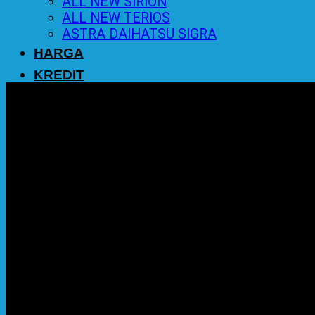
ALL NEW SIRION
ALL NEW TERIOS
ASTRA DAIHATSU SIGRA
HARGA
KREDIT
PROMO
BERITA
KONTAK
0
Cart
No products in the cart.
Return to shop