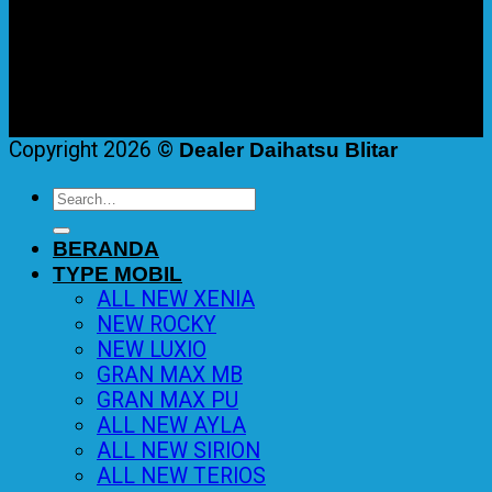
Copyright 2026 ©
Dealer Daihatsu Blitar
Search
for:
BERANDA
TYPE MOBIL
ALL NEW XENIA
NEW ROCKY
NEW LUXIO
GRAN MAX MB
GRAN MAX PU
ALL NEW AYLA
ALL NEW SIRION
ALL NEW TERIOS