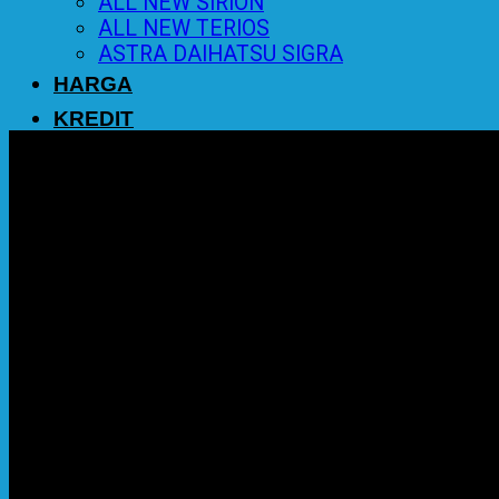
ALL NEW SIRION
ALL NEW TERIOS
ASTRA DAIHATSU SIGRA
HARGA
KREDIT
PROMO
BERITA
KONTAK
0
Cart
No products in the cart.
Return to shop