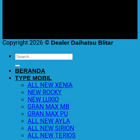
Copyright 2026 ©
Dealer Daihatsu Blitar
Search
for:
BERANDA
TYPE MOBIL
ALL NEW XENIA
NEW ROCKY
NEW LUXIO
GRAN MAX MB
GRAN MAX PU
ALL NEW AYLA
ALL NEW SIRION
ALL NEW TERIOS