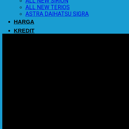
ALL NEW SIRION
ALL NEW TERIOS
ASTRA DAIHATSU SIGRA
HARGA
KREDIT
PROMO
BERITA
KONTAK
0
Cart
No products in the cart.
Return to shop