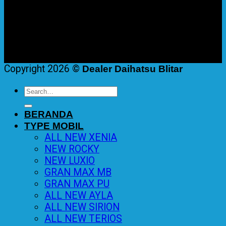
Copyright 2026 ©
Dealer Daihatsu Blitar
Search
for:
BERANDA
TYPE MOBIL
ALL NEW XENIA
NEW ROCKY
NEW LUXIO
GRAN MAX MB
GRAN MAX PU
ALL NEW AYLA
ALL NEW SIRION
ALL NEW TERIOS