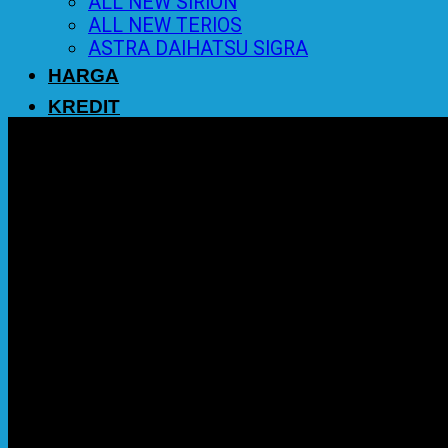
ALL NEW SIRION
ALL NEW TERIOS
ASTRA DAIHATSU SIGRA
HARGA
KREDIT
PROMO
BERITA
KONTAK
0
Cart
No products in the cart.
Return to shop