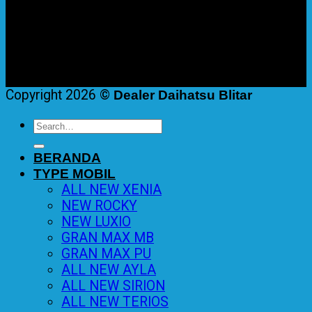
Copyright 2026 ©
Dealer Daihatsu Blitar
Search
for:
BERANDA
TYPE MOBIL
ALL NEW XENIA
NEW ROCKY
NEW LUXIO
GRAN MAX MB
GRAN MAX PU
ALL NEW AYLA
ALL NEW SIRION
ALL NEW TERIOS