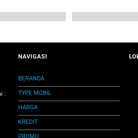
NAVIGASI
LO
BERANDA
TYPE MOBIL
i :
HARGA
KREDIT
PROMO