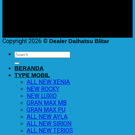
Copyright 2026 ©
Dealer Daihatsu Blitar
Search
for:
BERANDA
TYPE MOBIL
ALL NEW XENIA
NEW ROCKY
NEW LUXIO
GRAN MAX MB
GRAN MAX PU
ALL NEW AYLA
ALL NEW SIRION
ALL NEW TERIOS