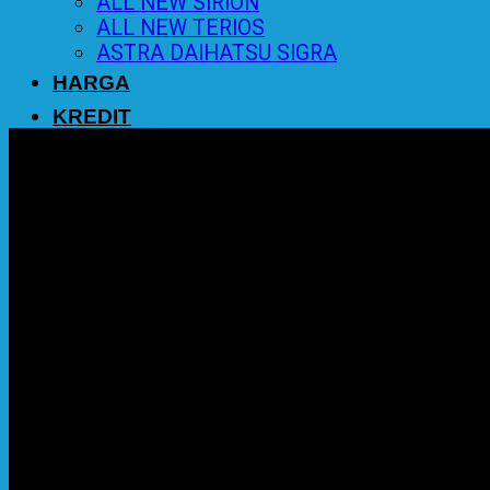
ALL NEW SIRION
ALL NEW TERIOS
ASTRA DAIHATSU SIGRA
HARGA
KREDIT
PROMO
BERITA
KONTAK
0
Cart
No products in the cart.
Return to shop